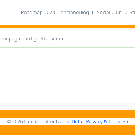
Roadmap 2023
LancianoBlog.it
Social Club
CiSt
omepagina di lighetta_semp
© 2026 Lanciano.it network (
Beta
-
Privacy & Cookies
)