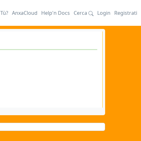
iTù?
AnxaCloud
Help'n Docs
Cerca
Login
Registrati