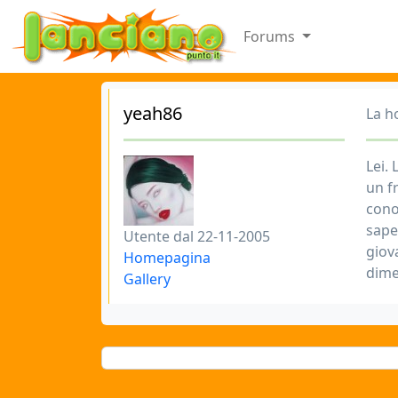
Forums
yeah86
La h
Lei.
un f
cono
saper
Utente dal 22-11-2005
giova
Homepagina
dime
Gallery