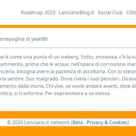
Roadmap 2023
LancianoBlog.it
Social Club
CiSt
omepagina di yeah86
 Lei è come una punta di un iceberg. Sotto, immensa, c'è la 
rammento, prima che le acque, nell'opera di corrosione inarr
scerla, bisogna avere la pazienza di ascoltarla. Con lo ste
la sentire. Suo malgrado. Dove rivela i suoi pensieri. Diceva
mento dalla storia. Chi vive, se vuole andare avanti, deve dim
ntica, si trasforma. Per sopravvivere a se stessa.
© 2026 Lanciano.it network (
Beta
-
Privacy & Cookies
)