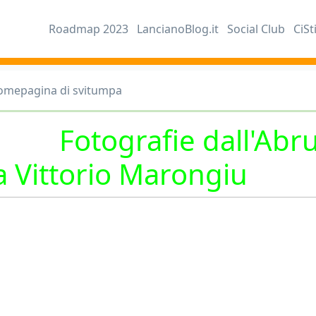
Roadmap 2023
LancianoBlog.it
Social Club
CiSt
omepagina di svitumpa
otografie dall'Abruz
a Vittorio Marongiu