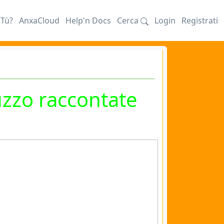
iTù?
AnxaCloud
Help'n Docs
Cerca
Login
Registrati
zo raccontate