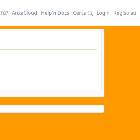
iTù?
AnxaCloud
Help'n Docs
Cerca
Login
Registrati