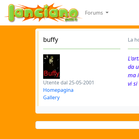
Forums
buffy
La h
L'ar
da u
ma 
Utente dal 25-05-2001
vi si
Homepagina
Gallery