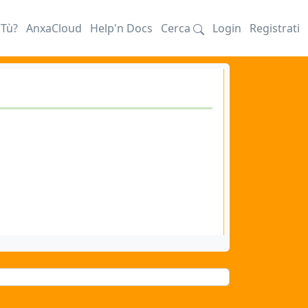
iTù?
AnxaCloud
Help'n Docs
Cerca
Login
Registrati