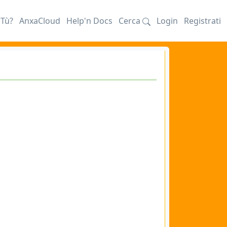
iTù?
AnxaCloud
Help'n Docs
Cerca
Login
Registrati