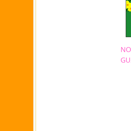
NO
GU