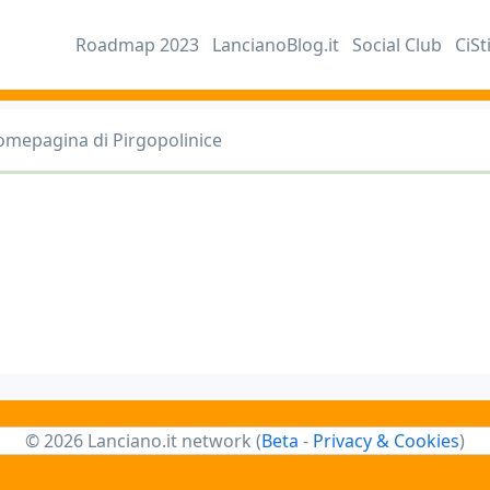
Roadmap 2023
LancianoBlog.it
Social Club
CiSt
omepagina di Pirgopolinice
© 2026 Lanciano.it network (
Beta
-
Privacy & Cookies
)