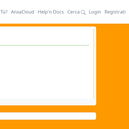
iTù?
AnxaCloud
Help'n Docs
Cerca
Login
Registrati