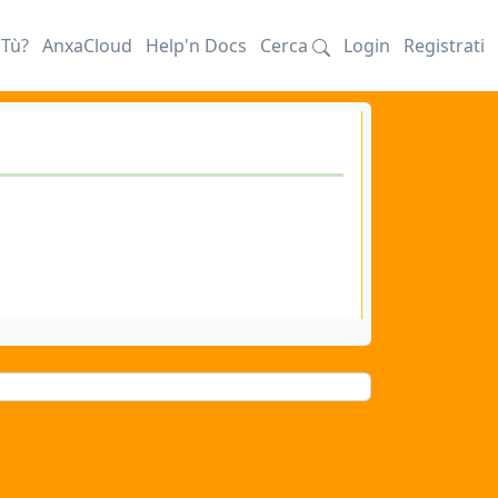
iTù?
AnxaCloud
Help'n Docs
Cerca
Login
Registrati