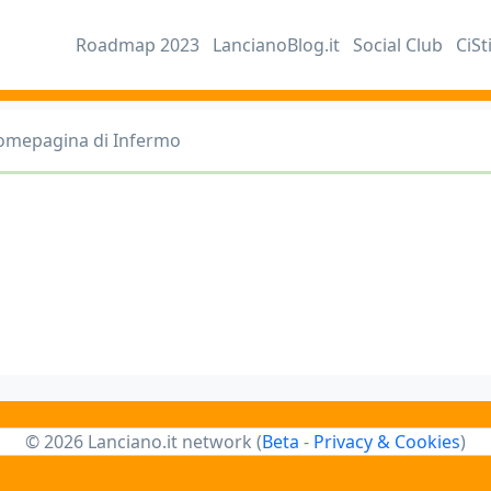
Roadmap 2023
LancianoBlog.it
Social Club
CiSt
omepagina di Infermo
© 2026 Lanciano.it network (
Beta
-
Privacy & Cookies
)