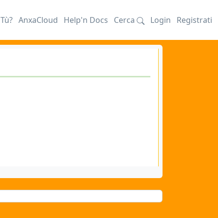
iTù?
AnxaCloud
Help'n Docs
Cerca
Login
Registrati