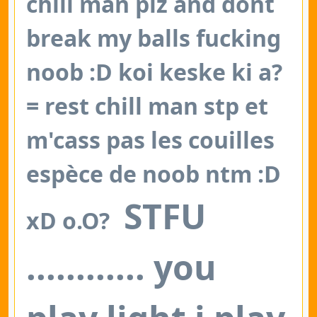
chill man plz and dont
break my balls fucking
noob :D koi keske ki a?
= rest chill man stp et
m'cass pas les couilles
espèce de noob ntm :D
STFU
xD o.O?
............ you