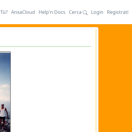
iTù?
AnxaCloud
Help'n Docs
Cerca
Login
Registrati