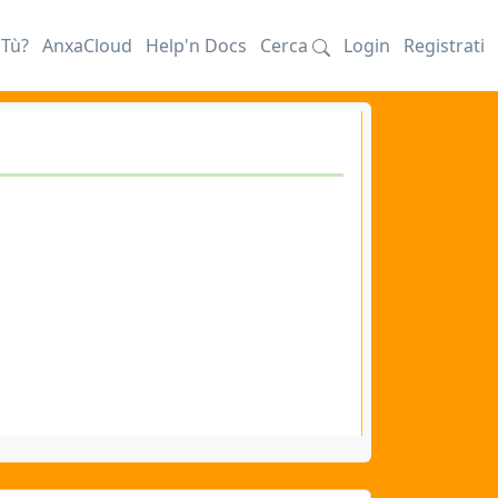
iTù?
AnxaCloud
Help'n Docs
Cerca
Login
Registrati