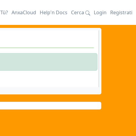
iTù?
AnxaCloud
Help'n Docs
Cerca
Login
Registrati