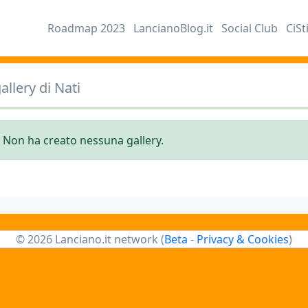
Roadmap 2023
LancianoBlog.it
Social Club
CiSt
allery di Nati
 Non ha creato nessuna gallery.
© 2026 Lanciano.it network (
Beta
-
Privacy & Cookies
)