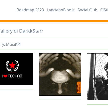
Roadmap 2023
LancianoBlog.it
Social Club
CiSt
allery di DarkkStarr
ery: MusiK 4