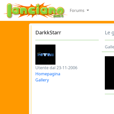
Forums
DarkkStarr
Le g
Gall
Utente dal 23-11-2006
Homepagina
Gallery