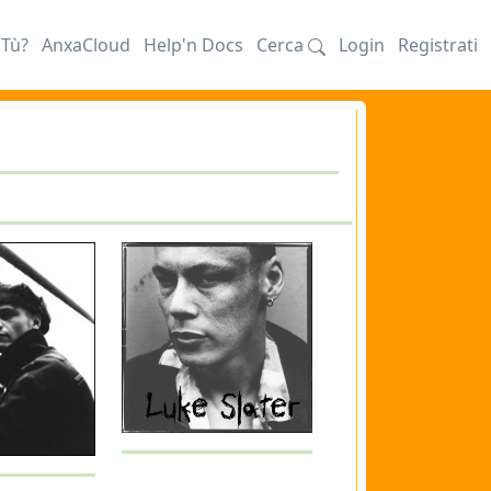
iTù?
AnxaCloud
Help'n Docs
Cerca
Login
Registrati