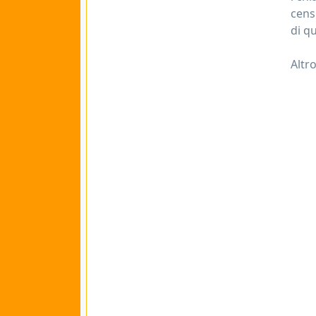
cens
di qu
Altro