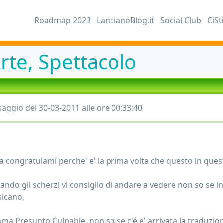
Roadmap 2023
LancianoBlog.it
Social Club
CiSt
rte, Spettacolo
aggio del 30-03-2011 alle ore 00:33:40
ra congratulami perche' e' la prima volta che questo in ques
iando gli scherzi vi consiglio di andare a vedere non so se 
icano,
ama Presunto Culpable, non so se c'é e' arrivata la traduzione