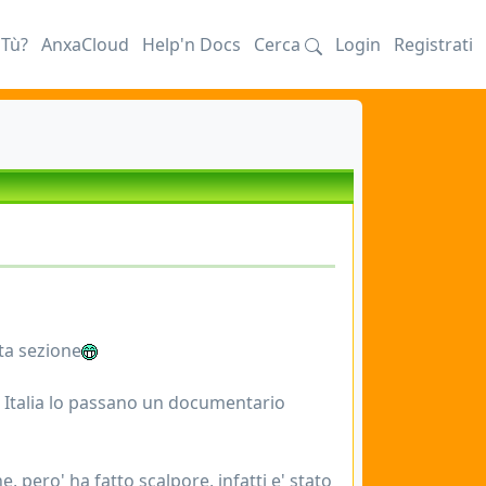
iTù?
AnxaCloud
Help'n Docs
Cerca
Login
Registrati
ta sezione
in Italia lo passano un documentario
, pero' ha fatto scalpore, infatti e' stato