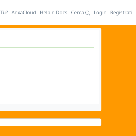
iTù?
AnxaCloud
Help'n Docs
Cerca
Login
Registrati