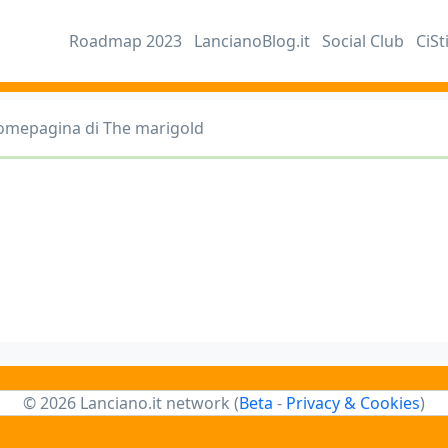
Roadmap 2023
LancianoBlog.it
Social Club
CiSt
omepagina di The marigold
© 2026 Lanciano.it network (
Beta
-
Privacy & Cookies
)