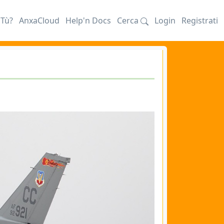
iTù?
AnxaCloud
Help'n Docs
Cerca
Login
Registrati