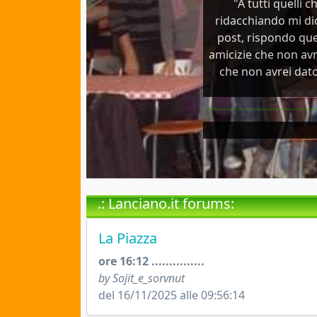
"A tutti quelli 
ridacchiando mi dic
post, rispondo qu
amicizie che non avre
che non avrei dato,
.: Lanciano.it forums:
La Piazza
ore 16:12 ...............
by Sojit_e_sorvnut
del 16/11/2025 alle 09:56:14