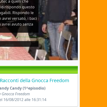
ter, a quelli che
, io rispondo questo
abili. Rispondo le
 avrei versato, i baci
on avrei avuto senza
 Racconti della Gnocca Freedom
andy Candy (1^episodio)
y Gnocca Freedom
el 16/08/2012 alle 16:31:14