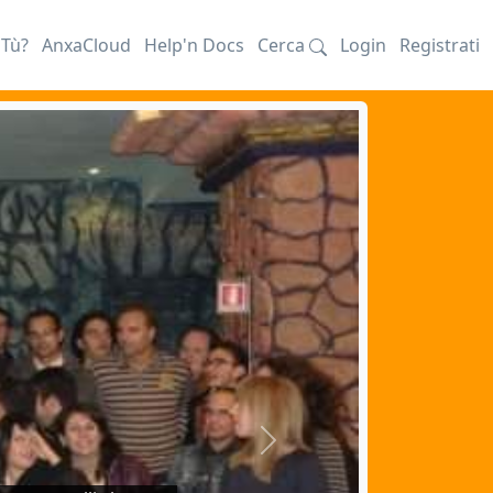
iTù?
AnxaCloud
Help'n Docs
Cerca
Login
Registrati
Next