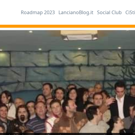
Roadmap 2023
LancianoBlog.it
Social Club
CiSt