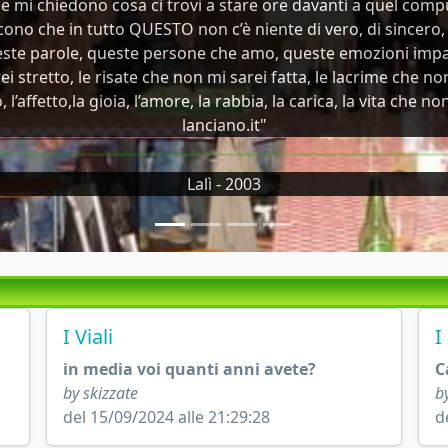
che mi chiedono cosa ci trovi a stare ore davanti a quel compu
ono che in tutto QUESTO non c’è niente di vero, di sincero
este parole, queste persone che amo, queste emozioni impag
i stretto, le risate che non mi sarei fatta, le lacrime che non
 l’affetto,la gioia, l’amore, la rabbia, la carica, la vita che n
lanciano.it"
Lalì - 2003
I Viali
I
in media voi quanti anni avete?
C
by skizzate
b
del 15/09/2024 alle 21:29:28
d