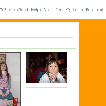
iTù?
AnxaCloud
Help'n Docs
Cerca
Login
Registrati