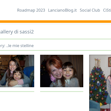
Roadmap 2023
LancianoBlog.it
Social Club
CiSt
allery di sassi2
ry: ..le mie stelline