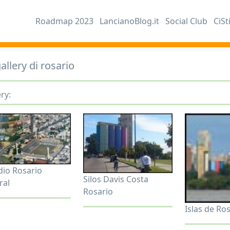
Roadmap 2023
LancianoBlog.it
Social Club
CiSt
allery di rosario
ry:
dio Rosario
Silos Davis Costa
ral
Rosario
Islas de Ro