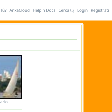
iTù?
AnxaCloud
Help'n Docs
Cerca
Login
Registrati
sario