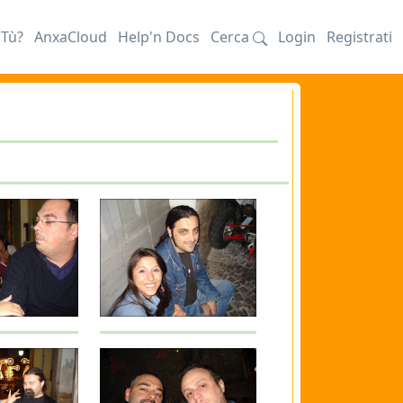
iTù?
AnxaCloud
Help'n Docs
Cerca
Login
Registrati