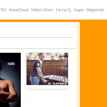
iTù?
AnxaCloud
Help'n Docs
Cerca
Login
Registrati