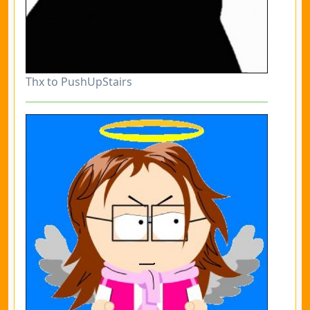
Thx to PushUpStairs