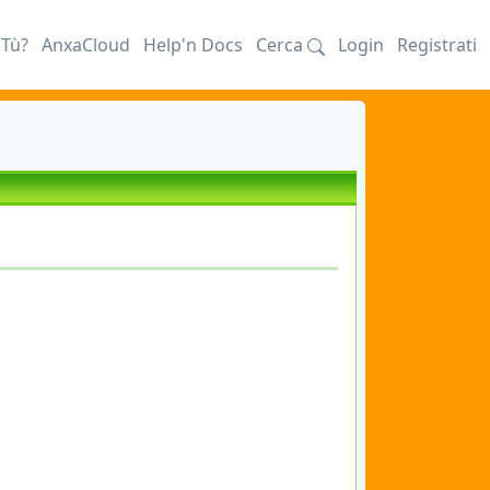
iTù?
AnxaCloud
Help'n Docs
Cerca
Login
Registrati