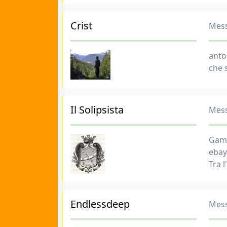
Crist
Mess
anto
che s
Il Solipsista
Mess
Gams
ebay
Tra 
Endlessdeep
Mess