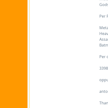
Gods
Per P
Metal
Heav
Assas
Batm
Per o
3398
opp
anto
Thanx