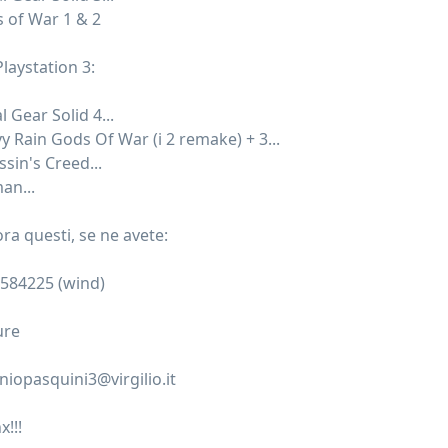
 of War 1 & 2
laystation 3:
 Gear Solid 4...
y Rain Gods Of War (i 2 remake) + 3...
sin's Creed...
an...
ra questi, se ne avete:
584225 (wind)
ure
niopasquini3@virgilio.it
!!!