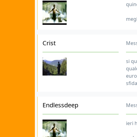
quin
megl
Crist
Mess
si q
qual
euro
sfida
Endlessdeep
Mess
ieri 