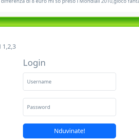
a differenza di 8 euro mi so preso i Mondiali 2010,gioco fanta
1,2,3
Login
Username
Password