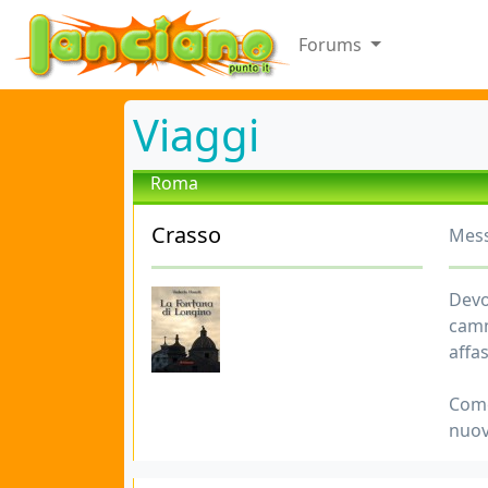
Forums
Viaggi
Roma
Crasso
Mess
Devo
camm
affas
Come
nuovo