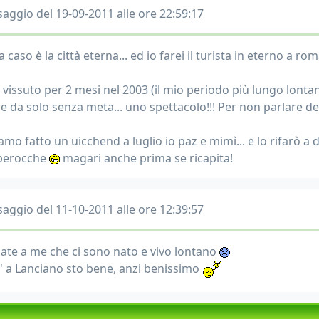
aggio del 19-09-2011 alle ore 22:59:17
 caso è la città eterna... ed io farei il turista in eterno a rom
o vissuto per 2 mesi nel 2003 (il mio periodo più lungo lon
re da solo senza meta... uno spettacolo!!! Per non parlare de
amo fatto un uicchend a luglio io paz e mimì... e lo rifarò a
berocche
magari anche prima se ricapita!
aggio del 11-10-2011 alle ore 12:39:57
ate a me che ci sono nato e vivo lontano
' a Lanciano sto bene, anzi benissimo