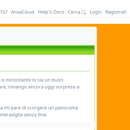
iTù?
AnxaCloud
Help'n Docs
Cerca
Login
Registrati
a e nonostante io sia un buon
are, rimango ancora oggi sorpreso e
lta mi pare di scorgere un panorama
 meraviglia senza fine.