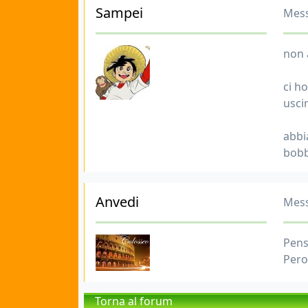
Sampei
Mess
non a
ci h
usci
abbi
bob
Anvedi
Mess
Pens
Pero
Torna al forum