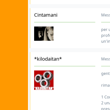
Cintamani
Mess
per 
prof
un'i
*kilodaitan*
Mess
genti
rima
1 Co
2 una
pres