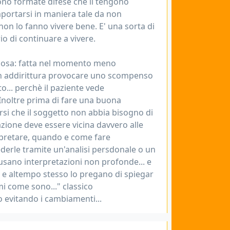
sono formate difese che li tengono
mportarsi in maniera tale da non
non lo fanno vivere bene. E' una sorta di
io di continuare a vivere.
icolosa: fatta nel momento meno
on addirittura provocare uno scompenso
to... perchè il paziente vede
. Inoltre prima di fare una buona
si che il soggetto non abbia bisogno di
azione deve essere vicina davvero alle
rpretare, quando e come fare
vederle tramite un'analisi persdonale o un
sano interpretazioni non profonde... e
 e altempo stesso lo pregano di spiegar
mi come sono..." classico
 evitando i cambiamenti...