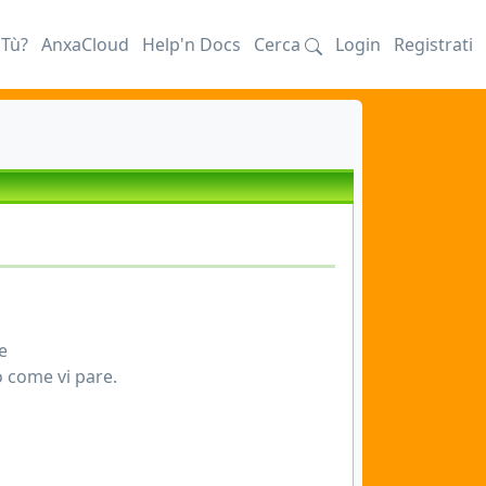
iTù?
AnxaCloud
Help'n Docs
Cerca
Login
Registrati
e
o come vi pare.