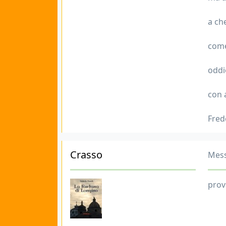
a ch
come
oddi
con 
Fred
Crasso
Mess
prov