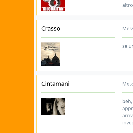
altr
Crasso
Mess
se u
Cintamani
Mess
beh,
appro
arri
inve