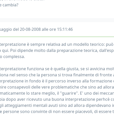
 cambia?
aggio del 20-08-2008 alle ore 15:11:46
interpretazione è sempre relativa ad un modello teorico: può f
 qui. Poi dipende molto dalla preparazione teorica, dall'espe
o complessa.
interpretazione funziona se è quella giusta, se si avvicina m
iona nel senso che la persona si trova finalmente di fronte
terpretazione in fondo è il percorso inverso alla formazione 
nire consapevoli delle vere problematiche che sino ad allora
maticamente lo stare meglio, il "guarire". E' uno dei meccan
ia dopo aver ricevuto una buona interpretazione perhcè 
gli atteggiamenti mentali avuti sino ad allora dipendevano in
 persone sono convinte di non essere piacevoli, di essere tras