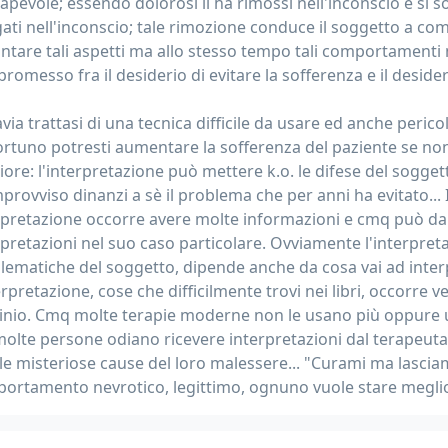
apevole; essendo dolorosi li ha rimossi nell'inconscio e si 
gati nell'inconscio; tale rimozione conduce il soggetto a co
ontare tali aspetti ma allo stesso tempo tali comportamenti 
omesso fra il desiderio di evitare la sofferenza e il desider
avia trattasi di una tecnica difficile da usare ed anche per
rtuno potresti aumentare la sofferenza del paziente se n
iore: l'interpretazione può mettere k.o. le difese del sogget
improvviso dinanzi a sè il problema che per anni ha evitato..
rpretazione occorre avere molte informazioni e cmq può dar
rpretazioni nel suo caso particolare. Ovviamente l'interpret
lematiche del soggetto, dipende anche da cosa vai ad inte
erpretazione, cose che difficilmente trovi nei libri, occorre 
cinio. Cmq molte terapie moderne non le usano più oppure u
molte persone odiano ricevere interpretazioni dal terapeuta
 le misteriose cause del loro malessere... "Curami ma lascia
ortamento nevrotico, legittimo, ognuno vuole stare meglio