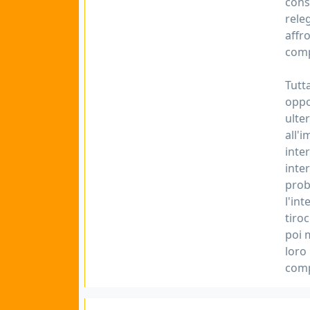
cons
rele
affr
compr
Tutt
oppo
ulter
all'
inte
inte
prob
l'int
tiro
poi 
loro
comp