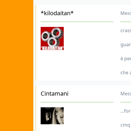
*kilodaitan*
Mess
crass
guar
è pe
che 
Cintamani
Mess
...f
cmq 