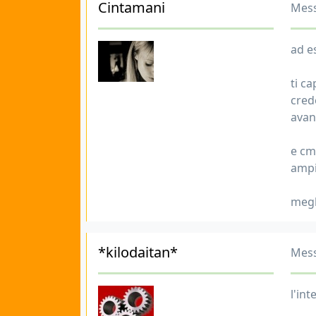
Cintamani
Mess
ad e
ti c
cred
avan
e cm
ampi
megli
*kilodaitan*
Mess
l'in