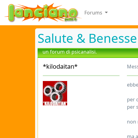
Forums
Salute & Benesse
un forum di psicanalisi.
*kilodaitan*
Mess
ebbe
per 
per 
non 
ma al