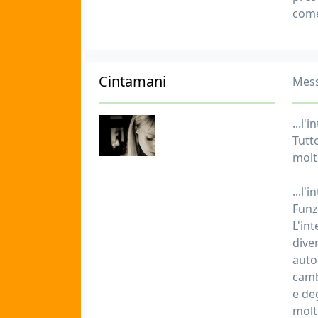
come
Cintamani
Mess
...l'
Tutto
molt
...l'
Funz
L'in
dive
auto
camb
e de
molte