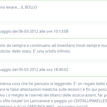
no levare... IL BOLLO
aggio del 06-03-2012 alle ore 10:13:08
no da sempre e continuano ad inventarsi modi sempre nuovi
icita' dello stato. E' uno schifo infinito.
aggio del 05-03-2012 alle ore 18:40:02
a stessa cosa che ho pensato io leggendo. E' un regalo bello 
are le false attestazioni mediche sulle lesioni ( e fin qui po
vo ( o meglio le riserve) dei bilanci delle assicurazioni, far 
o sfilo totale! Un Lancianese o peggio un CIVITALUPARELLES
letano o di un CERIGNOLANO... ma siamo pazzi?