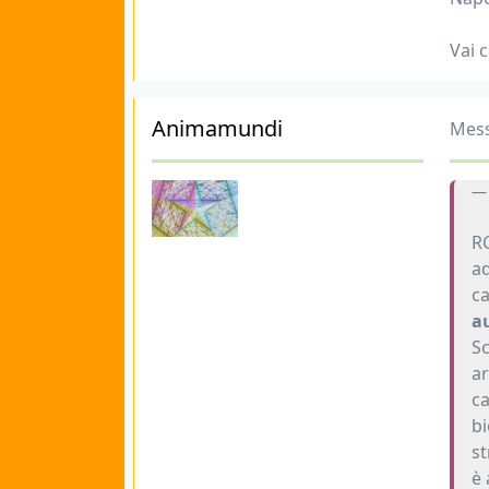
Vai c
Animamundi
Mess
RC
ad
ca
au
Sc
ar
ca
bi
st
è 