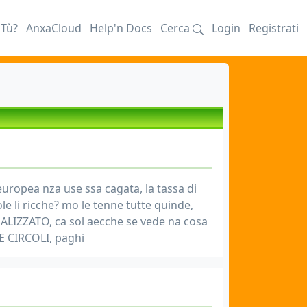
iTù?
AnxaCloud
Help'n Docs
Cerca
Login
Registrati
uropea nza use ssa cagata, la tassa di
le li ricche? mo le tenne tutte quinde,
EGALIZZATO, ca sol aecche se vede na cosa
SE CIRCOLI, paghi