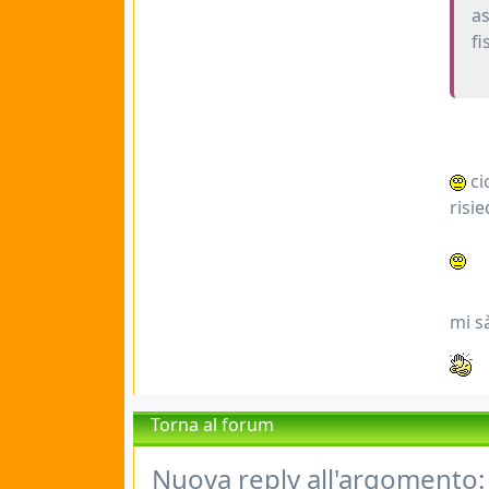
as
fi
ci
risi
mi s
Torna al forum
Nuova reply all'argomento: