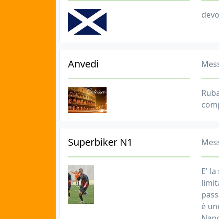
devo
Anvedi
Mess
Ruba
compl
Superbiker N1
Mess
E' l
limit
passi
è un
Napo