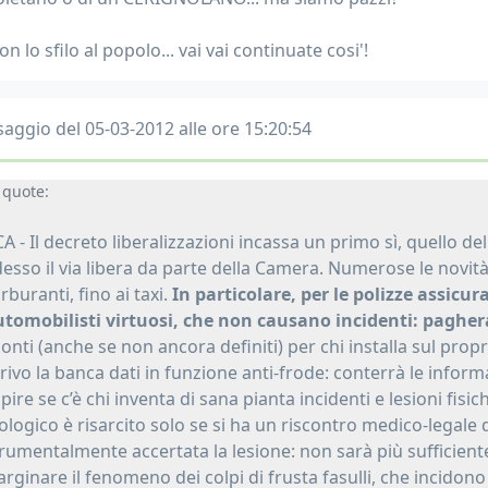
on lo sfilo al popolo... vai vai continuate cosi'!
aggio del 05-03-2012 alle ore 15:20:54
quote:
A - Il decreto liberalizzazioni incassa un primo sì, quello de
esso il via libera da parte della Camera. Numerose le novità 
rburanti, fino ai taxi.
In particolare, per le polizze assicur
tomobilisti virtuosi, che non causano incidenti: pagheran
onti (anche se non ancora definiti) per chi installa sul propr
rivo la banca dati in funzione anti-frode: conterrà le infor
pire se c’è chi inventa di sana pianta incidenti e lesioni fisich
ologico è risarcito solo se si ha un riscontro medico-legale d
rumentalmente accertata la lesione: non sarà più sufficiente 
arginare il fenomeno dei colpi di frusta fasulli, che incidon