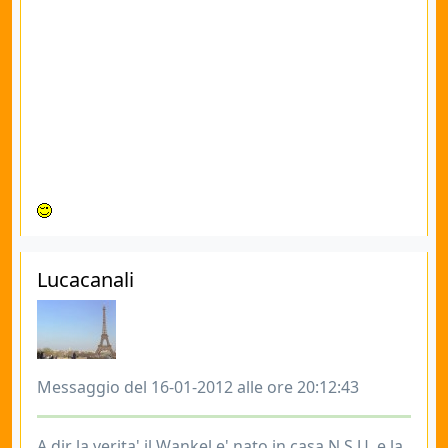
Lucacanali
Messaggio del 16-01-2012 alle ore 20:12:43
A dir la verita' il Wankel e' nato in casa N.S.U. e la