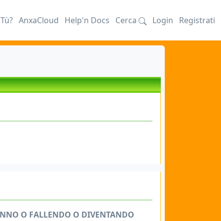
iTù?
AnxaCloud
Help'n Docs
Cerca
Login
Registrati
STANNO O FALLENDO O DIVENTANDO