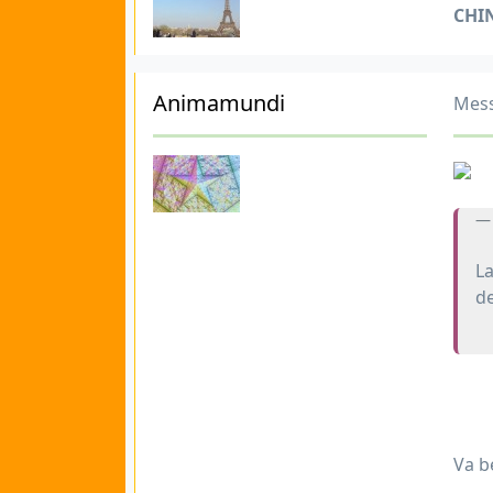
CHI
Animamundi
Mess
La
de
Va be