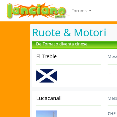
Forums
Ruote & Motori
De Tomaso diventa cinese
El Treble
Mess
...
Lucacanali
Mess
CHE