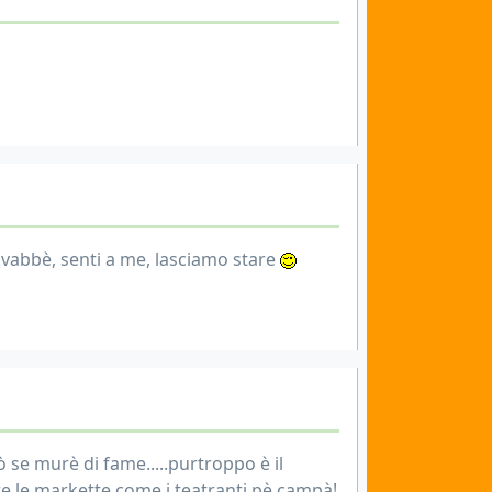
...vabbè, senti a me, lasciamo stare
 se murè di fame.....purtroppo è il
e le markette come i teatranti pè campà!