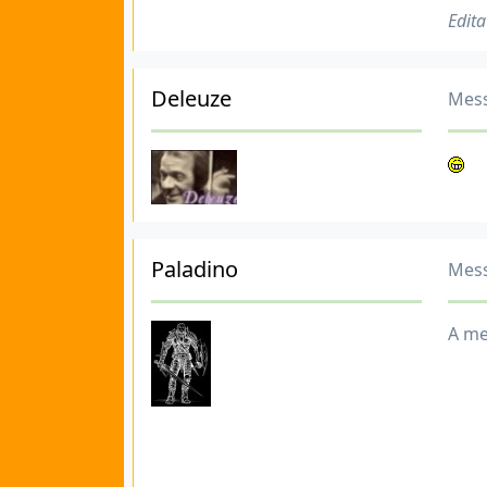
Edita
Deleuze
Mess
Paladino
Mess
A me 