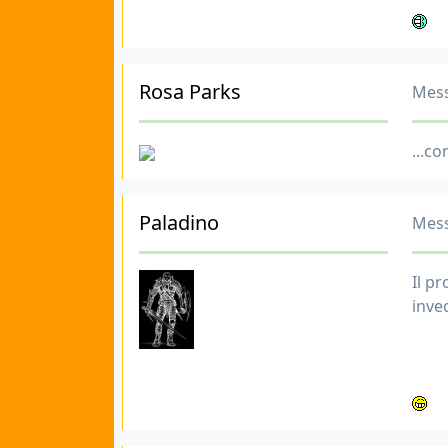
Rosa Parks
Mess
...co
Paladino
Mess
Il p
inve