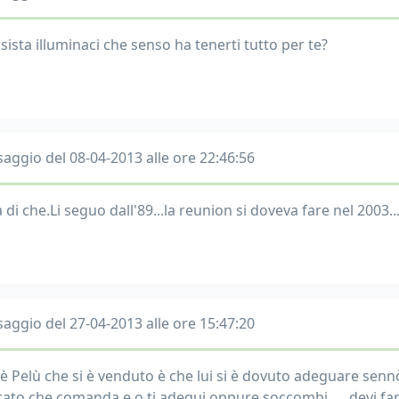
sista illuminaci che senso ha tenerti tutto per te?
aggio del 08-04-2013 alle ore 22:46:56
 di che.Li seguo dall'89...la reunion si doveva fare nel 2003
aggio del 27-04-2013 alle ore 15:47:20
è Pelù che si è venduto è che lui si è dovuto adeguare sennò
ato che comanda e o ti adegui oppure soccombi......devi far