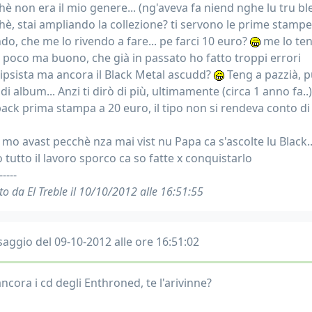
è non era il mio genere... (ng'aveva fa niend nghe lu tru blec
hè, stai ampliando la collezione? ti servono le prime stamp
ndo, che me lo rivendo a fare... pe farci 10 euro?
me lo ten
, poco ma buono, che già in passato ho fatto troppi errori
olipsista ma ancora il Black Metal ascudd?
Teng a pazzià, p
di album... Anzi ti dirò di più, ultimamente (circa 1 anno fa..
pack prima stampa a 20 euro, il tipo non si rendeva conto di
mo avast pecchè nza mai vist nu Papa ca s'ascolte lu Black.
 tutto il lavoro sporco ca so fatte x conquistarlo
-----
to da El Treble il 10/10/2012 alle 16:51:55
aggio del 09-10-2012 alle ore 16:51:02
ncora i cd degli Enthroned, te l'arivinne?