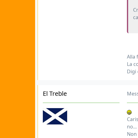
Cm
ca
Alla 
La c
Digi
El Treble
Mess
Caris
no...
Non e