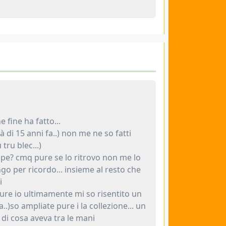
 fine ha fatto...
 di 15 anni fa..) non me ne so fatti
tru blec...)
mpe? cmq pure se lo ritrovo non me lo
ngo per ricordo... insieme al resto che
i
pure io ultimamente mi so risentito un
..)so ampliate pure i la collezione... un
 di cosa aveva tra le mani