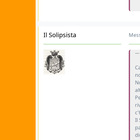
Il Solipsista
Mess
Ca
no
No
al
Pe
ri
c'
Il
pa
di