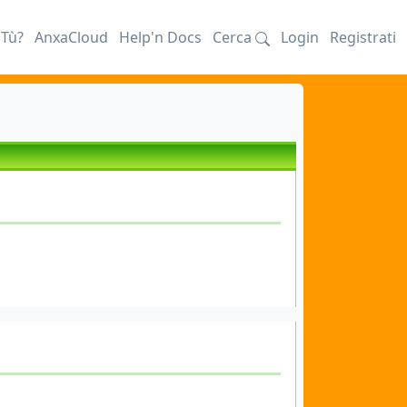
iTù?
AnxaCloud
Help'n Docs
Cerca
Login
Registrati