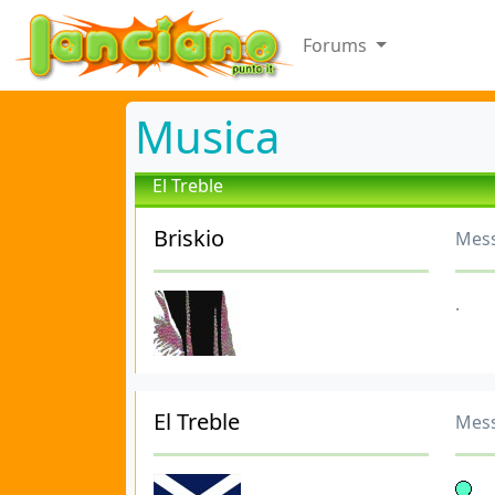
Forums
Musica
El Treble
Briskio
Mess
.
El Treble
Mess