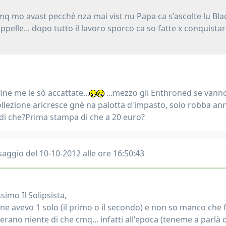
q mo avast pecchè nza mai vist nu Papa ca s'ascolte lu Blac
ppelle... dopo tutto il lavoro sporco ca so fatte x conquistar
fine me le sò accattate...
...mezzo gli Enthroned se vann
ollezione aricresce gnè na palotta d'impasto, solo robba ann
 di che?Prima stampa di che a 20 euro?
aggio del 10-10-2012 alle ore 16:50:43
simo Il Solipsista,
 ne avevo 1 solo (il primo o il secondo) e non so manco che fi
rano niente di che cmq... infatti all'epoca (teneme a parlà di