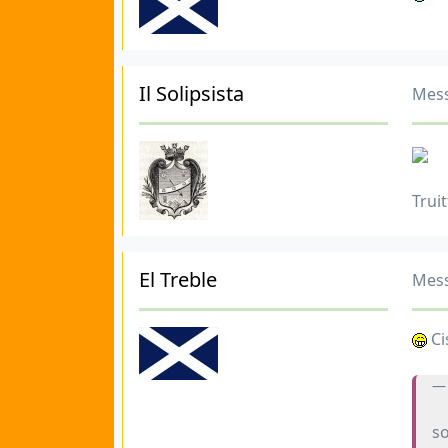
Il Solipsista
Mess
Trui
El Treble
Mess
Ci
so