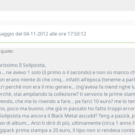
aggio del 04-11-2012 alle ore 17:50:12
quote:
rissimo Il Solipsista,
... ne avevo 1 solo (il primo o il secondo) e non so manco che
n erano niente di che cmq... infatti all'epoca (teneme a parlà
tri perchè non era il mio genere... (ng'aveva fa niend nghe lu 
rchè, stai ampliando la collezione? ti servono le prime sta
vendo, che me lo rivendo a fare... pe farci 10 euro? me lo te
ho, poco ma buono, che già in passato ho fatto troppi error
 Solipsista ma ancora il Black Metal ascudd? Teng a pazzià, 
io di album... Anzi ti dirò di più, ultimamente (circa 1 anno fa
gipack prima stampa a 20 euro, il tipo non si rendeva conto