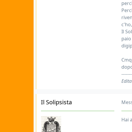
perch
Perc
rive
c'ho
Il S
paio 
digi
Cmq 
dopo
-------
Edita
Il Solipsista
Mess
Hai a