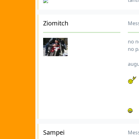
tant
Ziomitch
Mess
no n
no p
augu
Sampei
Mess