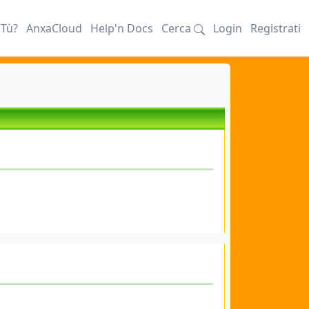
iTù?
AnxaCloud
Help'n Docs
Cerca
Login
Registrati