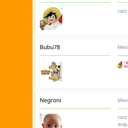
cazz 
Bubu78
Mess
Negroni
Mess
cazz
augu