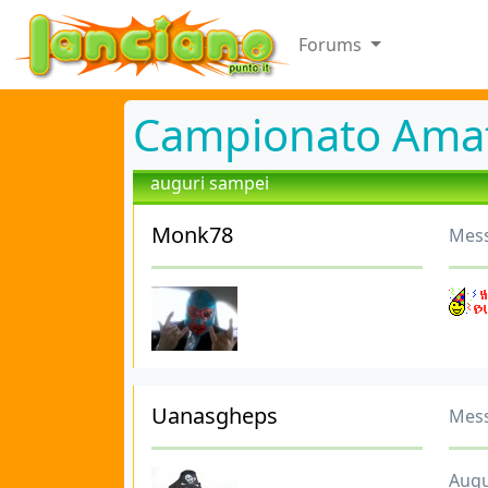
Forums
Campionato Amat
auguri sampei
Monk78
Mess
Uanasgheps
Mess
Augur