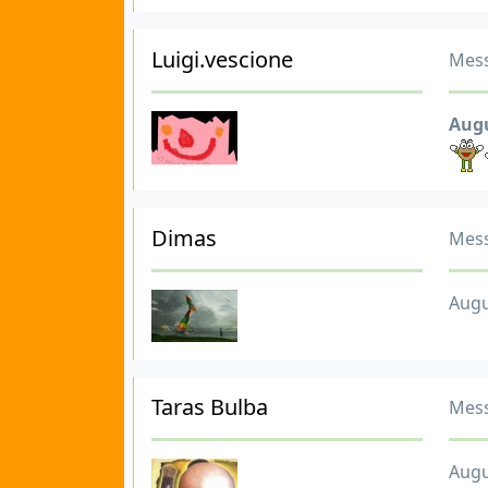
Luigi.vescione
Mess
Augu
Dimas
Mess
Augu
Taras Bulba
Mess
Augu