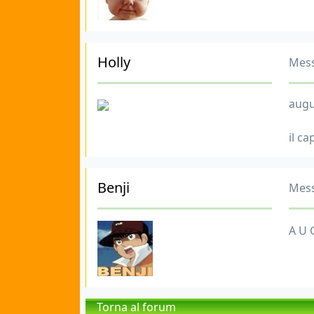
Holly
Mess
augu
il ca
Benji
Mess
A U 
Torna al forum