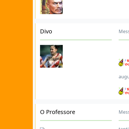
Divo
Mess
augur
O Professore
Mess