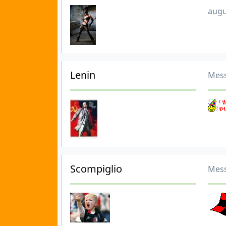
augu
Lenin
Mess
Scompiglio
Mess