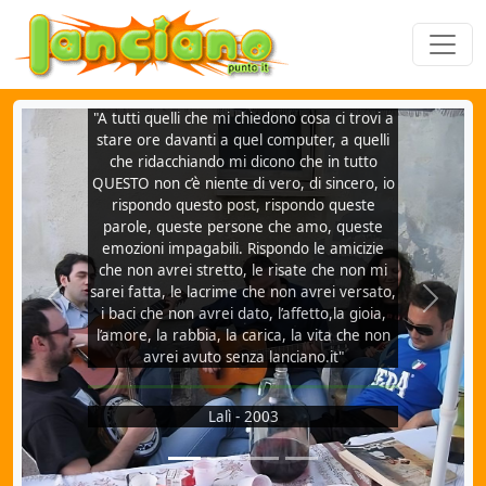
"A tutti quelli che mi chiedono cosa ci trovi a
stare ore davanti a quel computer, a quelli
che ridacchiando mi dicono che in tutto
QUESTO non c’è niente di vero, di sincero, io
rispondo questo post, rispondo queste
parole, queste persone che amo, queste
emozioni impagabili. Rispondo le amicizie
che non avrei stretto, le risate che non mi
sarei fatta, le lacrime che non avrei versato,
Previous
Next
i baci che non avrei dato, l’affetto,la gioia,
l’amore, la rabbia, la carica, la vita che non
avrei avuto senza lanciano.it"
Lalì - 2003